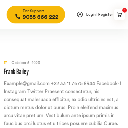
0
For Support
Login | Register
9055 666 222
October 5, 2023
Frank Bailey
Example@gmail.com +22 33 11 7675 8944 Facebook-f
Instagram Twitter Praesent consectetur, nisi
consequat malesuada efficitur, ex odio ultricies est, a
dictum metus dolor ut purus. Proin eleifend maximus
arcu vitae pretium. Vestibulum ante ipsum primis in
faucibus orci luctus et ultrices posuere cubilia Curae.